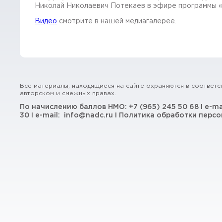
Николай Николаевич Потекаев в эфире программы «
Видео
смотрите в нашей медиагалерее.
Все материалы, находящиеся на сайте охраняются в соответс
авторском и смежных правах.
По начислению баллов НМО:
+7 (965) 245 50 68
I e-ma
30
I e-mail:
info@nadc.ru
I
Политика обработки персо