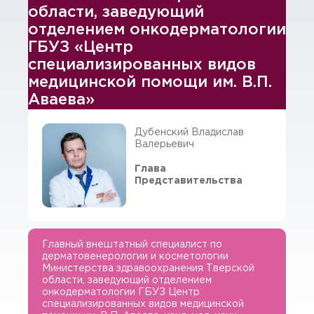
области, заведующий
отделением онкодерматологии
ГБУЗ «Центр
специализированных видов
медицинской помощи им. В.П.
Аваева»
Дубенский Владислав
Валерьевич
Глава
Представительства
Главный внештатный специалист по
дерматовенерологии и косметологии
Министерства здравоохранения Тверской
области, заведующий отделением
онкодерматологии ГБУЗ Центр
специализированных видов медицинской